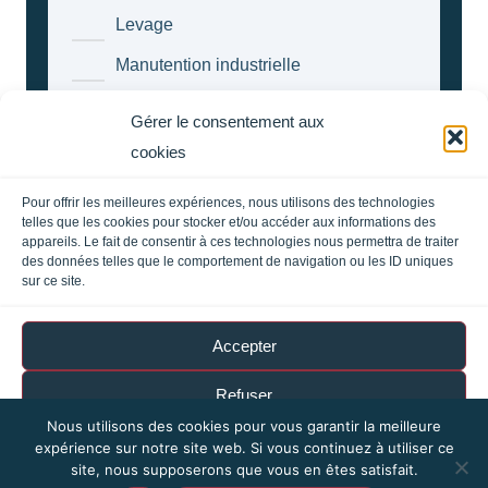
Levage
Manutention industrielle
Transport
Gérer le consentement aux
Location de matériels
cookies
Vente de matériel
Pour offrir les meilleures expériences, nous utilisons des technologies
Solutions de stockage intérieures-
telles que les cookies pour stocker et/ou accéder aux informations des
extérieures
appareils. Le fait de consentir à ces technologies nous permettra de traiter
des données telles que le comportement de navigation ou les ID uniques
sur ce site.
Accepter
Refuser
Nous utilisons des cookies pour vous garantir la meilleure
Voir les préférences
expérience sur notre site web. Si vous continuez à utiliser ce
site, nous supposerons que vous en êtes satisfait.