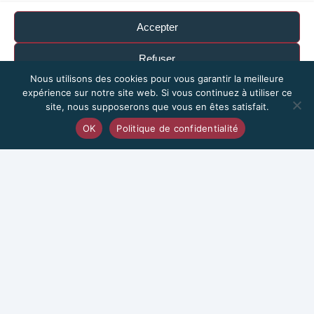
Accepter
Refuser
Nous utilisons des cookies pour vous garantir la meilleure
Voir les préférences
expérience sur notre site web. Si vous continuez à utiliser ce
site, nous supposerons que vous en êtes satisfait.
© Mentions Légales
Politique de cookies
Politique de confidentialité
Mentions légales
OK
Politique de confidentialité
408 Route de Rosporden 29000 Quimper
Politique de confidentialité
02 98 52 84 61
Urgence : 06 09 24 16 57